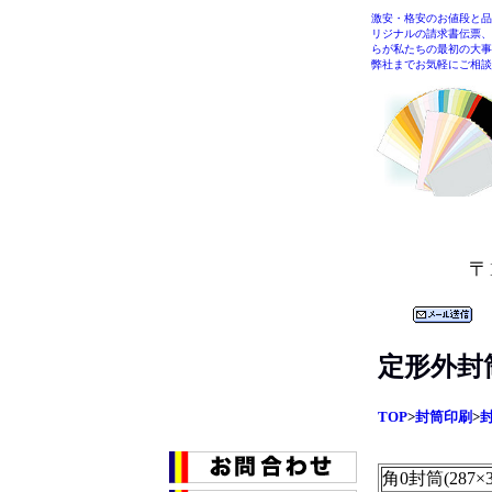
激安・格安のお値段と品
リジナルの請求書伝票、
らが私たちの最初の大事
弊社までお気軽にご相談
〒
定形外封
TOP
>
封筒印刷
>
角0封筒(287×3