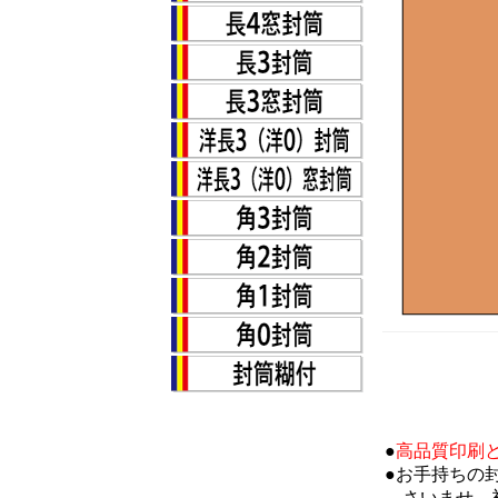
●
高品質印刷
●お手持ちの
さいませ。初