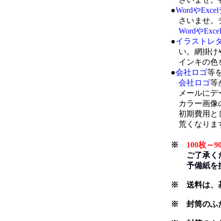
●
WordやExc
さいませ。デ
WordやExc
●
イラストレ
い。網掛けや
インキの色を
●
会社ロゴ
等
会社ロゴ
等
メールにデー
カラー画像の
初期費用として
荒くなります
※
100枚
ご了承くださ
予備紙を換
※ 送料は、
※ 封筒のふ