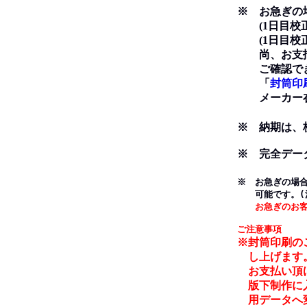
※ お急ぎの場
(1日目校正→
(1日目校正→
尚、お支払い
ご確認でき
「
封筒印
メーカー在
※ 納期は、
※ 完全デー
※ お急ぎの場
可能です。(
お急ぎのお
ご注意事項
※封筒印刷の
し上げます
お支払い頂け
版下制作に入
用データへ変