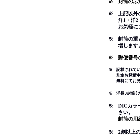
※ 封筒のふた
※ 上記以外
洋1・洋2・長
お気軽にご
※ 封筒の重さ
増します
※ 郵便番号
※ 記載されて
別途お見積申し
無料にてお見積
※ 洋長3封筒(
※ DICカ
さい。
封筒の用紙は
※ 2割以上