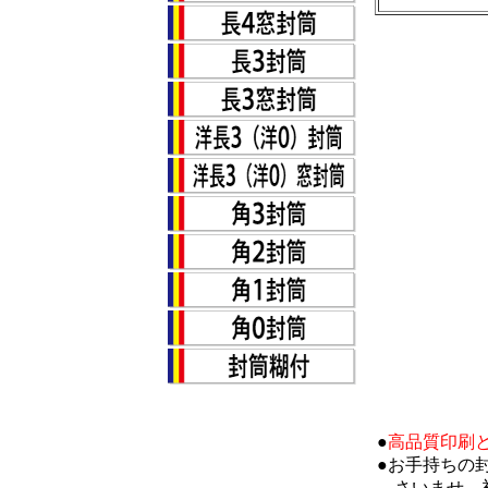
●
高品質印刷
●お手持ちの
さいませ。初