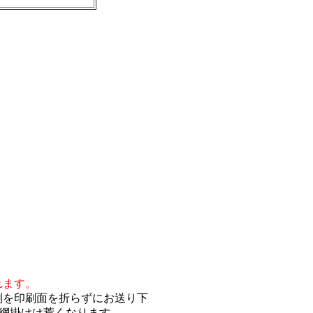
れます。
刷を印刷面を折らずにお送り下
、網掛けは荒くなります。