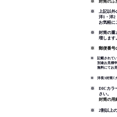
※ 封筒のふた
※ 上記以外
洋1・洋2・長
お気軽にご
※ 封筒の重さ
増します
※ 郵便番号
※ 記載されて
別途お見積申し
無料にてお見積
※ 洋長3封筒(
※ DICカ
さい。
封筒の用紙は
※ 2割以上