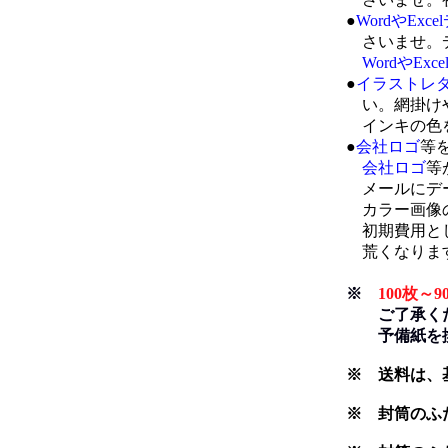
●
WordやExc
さいませ。デ
WordやExc
●
イラストレ
い。網掛けや
インキの色を
●
会社ロゴ
等
会社ロゴ
等
メールにデー
カラー画像の
初期費用として
荒くなります
※
100枚
ご了承くださ
予備紙を換
※ 送料は、
※ 封筒のふ