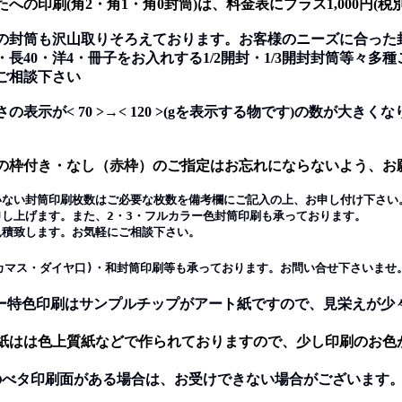
への印刷(角2・角1・角0封筒)は、料金表にプラス1,000円(
の封筒も沢山取りそろえております。お客様のニーズに合った
40・洋4・冊子をお入れする1/2開封・1/3開封封筒等々多
相談下さい
の表示が< 70 >→< 120 >(gを表示する物です)の数が大き
。
の枠付き・なし（赤枠）のご指定はお忘れにならないよう、お
いない封筒印刷枚数はご必要な枚数を備考欄にご記入の上、お申し付け下さい
上げます。また、2・3・フルカラー色封筒印刷も承っております。
致します。お気軽にご相談下さい。
カマス・ダイヤ口)・和封筒印刷等も承っております。お問い合せ下さいませ
ラー特色印刷はサンプルチップがアート紙ですので、見栄えが少
は色上質紙などで作られておりますので、少し印刷のお色
のべタ印刷面がある場合は、お受けできない場合がございます