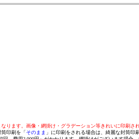
となります。画像・網掛け・グラデーション等きれいに印刷さ
封筒印刷を「
そのまま
」に印刷をされる場合は、綺麗な封筒印
回、費用2,000円～がかかります。網掛けがございます場合