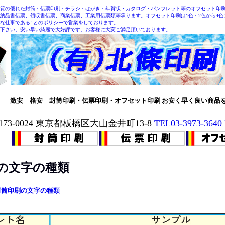
質の優れた封筒・伝票印刷・チラシ・はがき・年賀状・カタログ・パンフレット等のオフセット印刷
納品書伝票、領収書伝票、商業伝票、工業用伝票類等承ります。オフセット印刷は1色・2色から4
な仕事である! とのポリシーで営業をしております。
下さい。安い早い綺麗で大好評です。お客様に大変ご満足頂いております。
激安 格安 封筒印刷・伝票印刷・オフセット印刷 お安く早く良い商品
173-0024 東京都板橋区大山金井町13-8
TEL03-3973-3640
の
文字の種類
封筒印刷の文字の種類