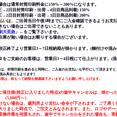
合は通常封筒印刷料金に150%～200%になります。
2日目封筒印刷・出荷→4日目商品到着) 150%
2日目封筒印刷・出荷→3日目商品到着) 200%
は、ご出荷当日午後3時までにご入金確認できるようお支払
ない場合はご出荷できないこともあります。
刷大至急
」←をご覧下さいませ。
庫が無い場合はお断りする場合がございます。
校正終了より営業日3～7日程納期が掛かります。(糊付けや混み
タをご支給のお客様は、営業日3～4日程にて仕上がります。(混
合は、封筒印刷を進めると同時に、ご入金のお支払いも平行にして頂きますと
混み具合にもよります)
客様は、前もって納期を御連絡下さいますようお願い申し上げます。
ご発注後(校正に入りました時点)の途中キャンセルは、掛かっ
。
（5,000円～）
ない場合は、裁判所より支払い命令が下されます。ご了承く
りました時点で、ご注文とみなされます。また、ロゴやデー
換作業を何度もされ、途中でキャンセルをされた場合も、実