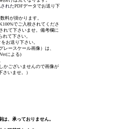
化された
PDFデータでお送り下
手数料が掛かります。
K100%でご入校されてくださ
成されて下さいませ。備考欄に
られて下さい。
タをお送り下さい。
像かグレースケール画像）は、
rによる)
。
piしかございませんので画像が
下さいませ。）
刷は、承っておりません。