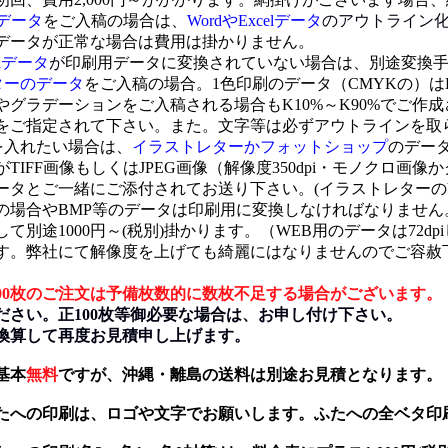
elデータ
をご入稿の場合は、
WordやExcelデータ
のアウトライン
ータが正常な場合は費用は掛かりません。
elデータ
が
印刷用データに変換されていない場合は、別途変換
ターのデータ
をご入稿の場合。1色印刷のデータ（CMYKの）は
グラデーションをご入稿される場合もK10%～K90%でご作
ご指定されて下さい。また。文字等は必ずアウトラインを取
を入れたい場合は、
イラストレターかフォットショップ
のデー
がTIFF画像もしくはJPEG画像（解像度350dpi・モノクロ画
タとご一緒にご添付されてお送り下さい。(イラストレターのVe
場合やBMP等のデータは印刷用に変換しなければなりません
別途1000円～(税別)掛かります。（WEB用のデータは72d
。弊社にて解像度を上げても綺麗にはなりませんのでご容赦
～900枚のご注文は予備枚数的に数枚不足する場合がございます。
い。正100枚等御必要な場合は、お申し付け下さい。
算して再度お見積申し上げます。
基本
無料
ですが、沖縄・離島の送料は別途お見積となります。
たへの印刷は、ロゴや文字でお願いします。ふたへの全ベタ印