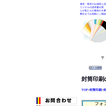
激安・格安のお値段と品
リジナルの請求書伝票、
らが私たちの最初の大事
弊社までお気軽にご相談
〒
封筒印刷
TOP
>
封筒印刷
>