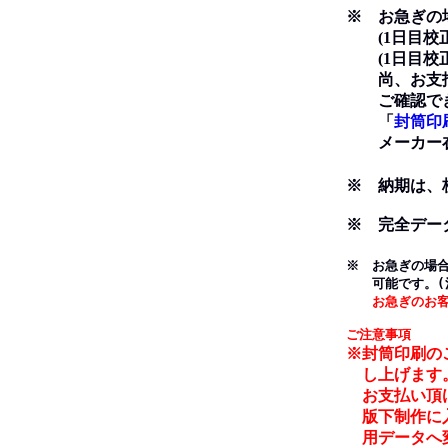
※ お急ぎの場
(1日目校正→
(1日目校正→
尚、お支払い
ご確認でき
「
封筒印
メーカー在
※ 納期は、
※ 完全デー
※ お急ぎの場
可能です。(
お急ぎのお
ご注意事項
※封筒印刷の
し上げます
お支払い頂け
版下制作に入
用データへ変