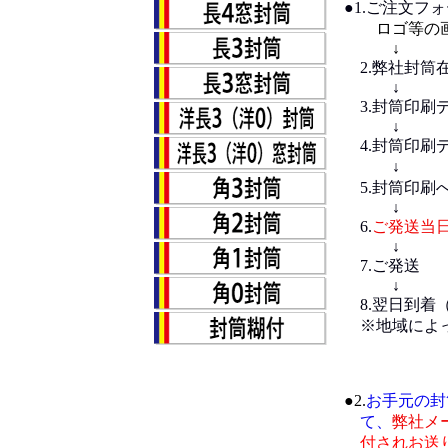
●1.ご注文フ
ロゴ等の画像
↓
2.弊社封筒
↓
3.封筒印刷
↓
4.封筒印刷
5.封筒印刷
↓
6.
ご発送当
↓
7.ご発送
↓
8.翌日到着
※地域によっ
●2.
お手元の封
て、
弊社メ
付されお送り