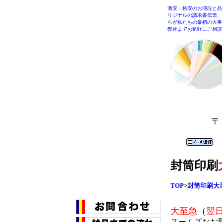
激安・格安のお値段と品
リジナルの請求書伝票、
らが私たちの最初の大事
弊社までお気軽にご相談
〒
封筒印刷
TOP
>
封筒印刷大
大至急
（
翌
スームズなお