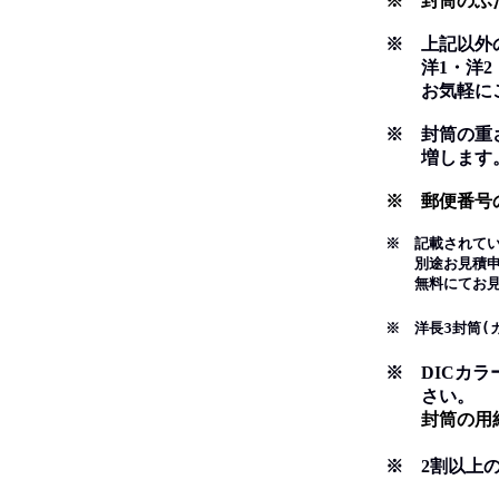
※ 封筒のふた
※ 上記以外
洋1・洋2・長
お気軽にご
※ 封筒の重さ
増します
※ 郵便番号
※ 記載されて
別途お見積申し
無料にてお見積
※ 洋長3封筒(
※ DICカ
さい。
封筒の用紙は
※ 2割以上