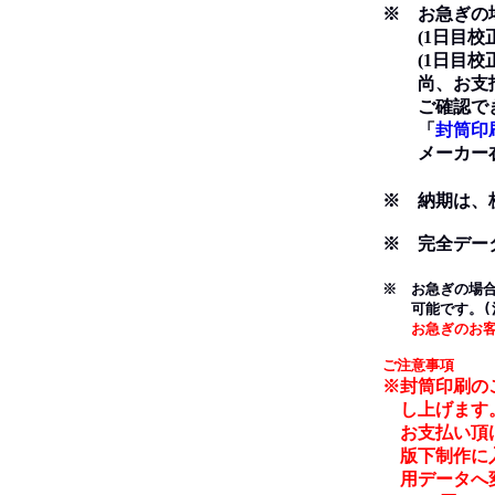
※ お急ぎの場
(1日目校正→
(1日目校正→
尚、お支払い
ご確認でき
「
封筒印
メーカー在
※ 納期は、
※ 完全デー
※ お急ぎの場
可能です。(
お急ぎのお
ご注意事項
※封筒印刷の
し上げます
お支払い頂け
版下制作に入
用データへ変