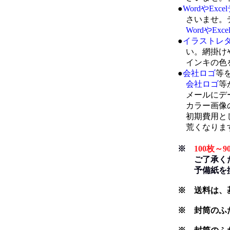
●
WordやExc
さいませ。デ
WordやExc
●
イラストレ
い。網掛けや
インキの色を
●
会社ロゴ
等
会社ロゴ
等
メールにデー
カラー画像の
初期費用として
荒くなります
※
100枚
ご了承くださ
予備紙を換
※ 送料は、
※ 封筒のふ