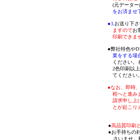
(元データー
をお済ませ
●3.
お送り下さ
ますので
お
印刷できま
●弊
社特色やD
業をする場合
ください。も
2色印刷以上の
てください
●なお、即時
程へと進みま
請求申し上げ
とが起こりえ
●
高品質印刷
●お手持ちの
さいませ。初