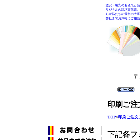
激安・格安のお値段と品
リジナルの請求書伝票、
らが私たちの最初の大事
弊社までお気軽にご相談
〒
印刷ご注
TOP
>
印刷ご注文
下記
各フ