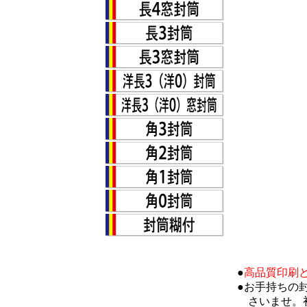
●
高品質印刷
●お手持ちの
さいませ。初