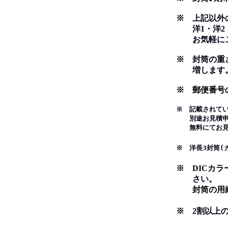
※ 上記以外
洋1・洋2・長
お気軽にご
※ 封筒の重さ
増します
※ 郵便番号
※ 記載されて
別途お見積申し
無料にてお見積
※ 洋長3封筒(
※ DICカ
さい。
封筒の用紙は
※ 2割以上