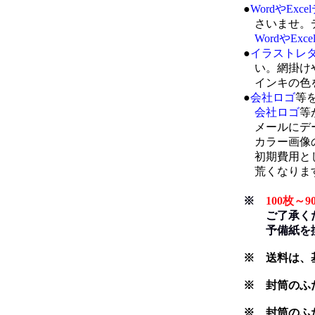
●
WordやExc
さいませ。デ
WordやExc
●
イラストレ
い。網掛けや
インキの色を
●
会社ロゴ
等
会社ロゴ
等
メールにデー
カラー画像の
初期費用として
荒くなります
※
100枚
ご了承くださ
予備紙を換
※ 送料は、
※ 封筒のふ
※ 封筒のふた