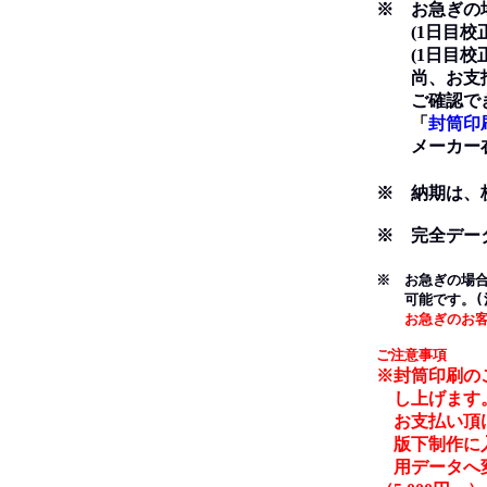
※ お急ぎの場
(1日目校正→
(1日目校正→
尚、お支払い
ご確認でき
「
封筒印
メーカー在
※ 納期は、
※ 完全デー
※ お急ぎの場
可能です。(
お急ぎのお
ご注意事項
※封筒印刷の
し上げます
お支払い頂け
版下制作に入
用データへ変