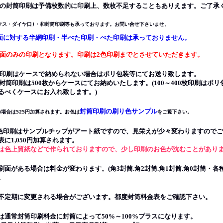
00枚の封筒印刷は予備枚数的に印刷上、数枚不足することもありえます。ご了承
マス・ダイヤ口)・和封筒印刷等も承っております。お問い合せ下さいませ。
全面に対する半網印刷・半べた印刷・べた印刷は承っておりません。
面のみの印刷となります。印刷は2色印刷までとさせていただきます。
0枚の印刷はケースで納められない場合はポリ包装等にてお送り致します。
筒印刷は500枚からケースにてお納めいたします。(100～400枚印刷はポ
べくケースにお入れ致します。)
封筒印刷の刷り色サンプル
場合は525円加算されます。お色は
をご覧下さい。
特色印刷はサンプルチップがアート紙ですので、見栄えが少々変わりますので
1,050円加算されます。
は色上質紙などで作られておりますので、少し印刷のお色が沈むことがあり
面がある場合は料金が変わります。(角3封筒.角2封筒.角1封筒.角0封筒・各
。
不定期に変更される場合がございます。都度封筒料金表をご確認下さい。
は通常封筒印刷料金に封筒によって50%～100%プラスになります。