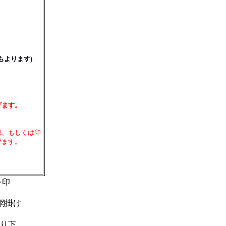
もよります)
げます。
認、もしくは印
げます。
を印
。
網掛け
送り下