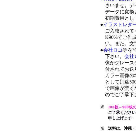
さいませ。デー
データに変換さ
初期費用として1
●
イラストレタ
ご入校されてく
K90%でご作
い。また。文字
●
会社ロゴ
等を
下さい。
会社
像かグレースケ
付されてお送
カラー画像の場
として別途500
で画像が荒くな
のでご了承下
※
100枚～90
ご了承ください。
申し上げます
※ 送料は、沖縄・