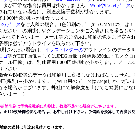
タが正常な場合は費用は掛かりません。
WordやExcelデータ
れていない場合は、別途変換手数料が掛かります。
,000円(税別)～が掛かります。
ーのデータ
をご入稿の場合。1色印刷のデータ（CMYKの）はK1
ださい。の網掛けやグラデーションをご入稿される場合もK1
成されて下さいませ。メール等のご指示に印刷の色をご指定さ
等は必ずアウトラインを取られて下さい。
印刷されたい場合は、
イラストレターの
アウトラインのデータ
ロゴ
等がTIFF画像もしくはJPEG画像（解像度350dpi・モノクロ
ール画像）は、別途費用1,000円(税別)が掛かります。メール
り下さい。
合やBMP等のデータは印刷用に変換しなければなりません。
円(税別)～掛かります。（WEB用のデータは72dpiしかござい
る場合がございます。弊社にて解像度を上げても綺麗にはな
さいませ。）
0枚の封筒印刷は予備枚数的に印刷上、数枚不足する場合がございます。
正100枚等御必要な場合は、お申し付け下さい。予備紙を換算して再度お
離島の送料は別途お見積となります。