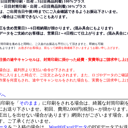
目封筒印刷・出荷→3日目商品到着) 100%プラス
・日目封筒印刷・出荷→4日目商品到着) 50%プラス
、ご出荷当日午後3時までにご入金確認できるようお振込下さいませ。
場合はご出荷できないこともあります。
正を含め営業日3～6日程納期が掛かります。(混み具合にもよります)
データをご支給のお客様は、営業日2～4日程にて仕上がります。(混み具合に
封筒印刷を進めると同時に、ご入金のお振込も平行にして頂きますと、即納も可能
もよります)
お急ぎのお客様は、前もって納期を御連絡下さいますようお願い申し上げます。
注後の途中キャンセルは、封筒印刷に掛かった経費・実費等はご請求申し上
場合は、裁判所より支払い命令が下されます。
作に入りました時点で、ご注文とみなされます。また、ロゴやデータのご確
作業を何度もされ、途中でキャンセルをされた場合も、実費をご請求申し上
プへ
筒印刷を「
そのまま
」に印刷をされる場合は、綺麗な封筒印刷
送り下さいませ。初回、費用2,000円(税別)～が掛かります
正出しを出せない場合があります）網掛けがございます場合、
す。ご了承くださいませ。
データ
をご入稿の場合は、
WordやExcelデータ
の
PDFデータでお