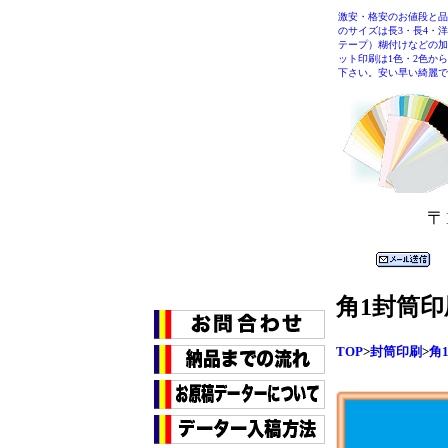
激安・格安のお値段と品
のサイズは長3・長4・
テープ）糊付けなどの加
ット印刷は1色・2色か
下さい。安い早い綺麗で
〒
角1
封筒印
TOP
>
封筒印刷
>
角