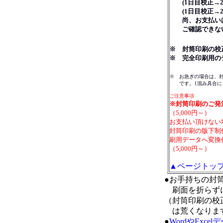
(1日目校正→2日
(1日目校正→2
尚、お支払いは
ご確認できない
※ 封筒印刷の校
※ 完全印刷用の
※ お急ぎの場合は、
です。(混み具合に
ご注意事項
※封筒印刷のご発
（5,000円～）
お支払い頂けない
封筒印刷の版下制
刷用データへ変換
（5,000円～）
▲ページトッ
●お手持ちの封
刷面を折らずにお
（封筒印刷の校
は荒くなりま
●
WordやExcel