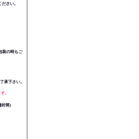
ください。
リ包装の時もご
ご了承下さい。
ます。
種封筒)