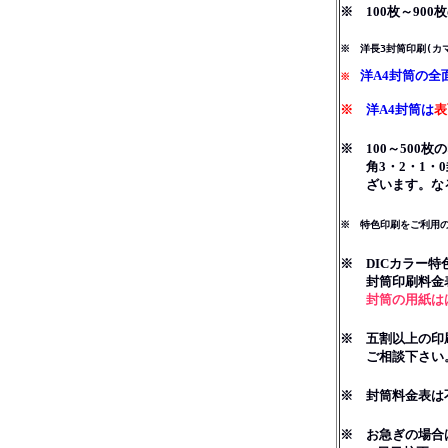
※ 100枚～9
※ 洋長3封筒印刷(カ
洋A4封筒の
※
※
洋A4封筒は
表
※ 100～50
角3・2・1・0封
ざいます。なる
※ 特色印刷をご利用の
※ DICカラー
封筒印刷料金表に
封筒の用紙は
※ 五割以上の印刷
ご相談下さい
※ 封筒料金表は
※ お急ぎの場合