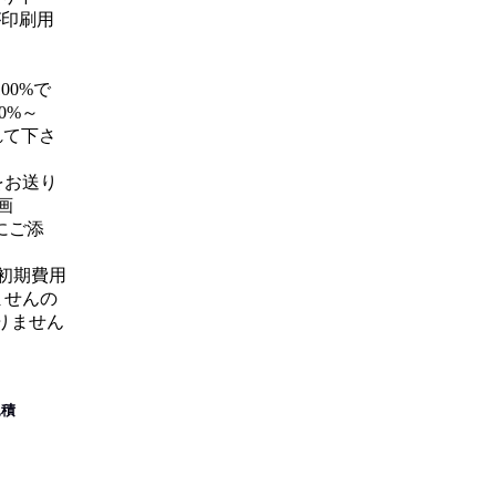
が
印刷用
00%で
0%～
れて下さ
をお送り
画
にご添
初期費用
ませんの
りません
見積