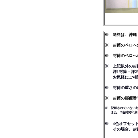
※ 送料は、沖縄
※ 封筒のベロへ
※ 封筒のベロへの
※ 上記以外の封
洋1封筒・洋2封
お気軽にご相
※ 封筒の重さの表
※ 封筒の郵便番
※ 記載されていない封
また、2色封筒印刷も
※ 4色オフセッ
その場合、封筒