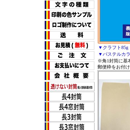
▼クラフト85g
▼パステルカラー
※角1封筒に基
郵便枠をお付け