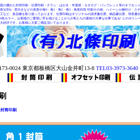
質の優れた封筒印刷・伝票印刷・チラシ・はがき・年賀状・カタログ・パンフレット等のオフセット
洋長3(洋0)・窓付きなどの長形や角0・角1・角2・角3・角形封筒 印刷その他、ハイーシル糊付け・
工など、多品種を取り扱っております。伝票印刷はオリジナルの請求書伝票、納品書伝票、領収書
ら4色カラー。お客様のご要望に耳を傾けることからが私たちの最初の大事な仕事である! とのポリ
大好評です。お客様に大変ご満足頂いております。
173-0024 東京都板橋区大山金井町13-8
TEL03-3973-3640
刷
1封筒印刷