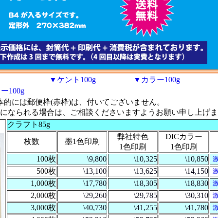
▼ケント100g
▼カラー100g
100g
本的には郵便枠(赤枠)は、付いてございません。
になられる場合は、ご相談くださいますようお願い申し上げま
クラフト85g
弊社特色
DICカラー
枚数
墨1色印刷
1色印刷
1色印刷
100枚
\9,800
\10,325
\10,850
500枚
\13,100
\13,625
\14,150
1,000枚
\17,780
\18,305
\18,830
2,000枚
\29,260
\29,785
\30,310
3,000枚
\40,730
\41,255
\41,780