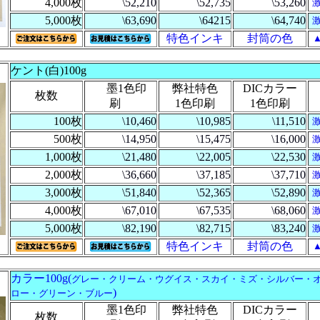
4,000枚
\52,210
\52,735
\53,260
5,000枚
\63,690
\64215
\64,740
特色インキ
封筒の色
ケント(白)100g
墨1色印
弊社特色
DICカラー
枚数
刷
1色印刷
1色印刷
100枚
\10,460
\10,985
\11,510
500枚
\14,950
\15,475
\16,000
1,000枚
\21,480
\22,005
\22,530
2,000枚
\36,660
\37,185
\37,710
3,000枚
\51,840
\52,365
\52,890
4,000枚
\67,010
\67,535
\68,060
5,000枚
\82,190
\82,715
\83,240
特色インキ
封筒の色
カラー100g
(
グレー・クリーム・ウグイス・スカイ・ミズ・シルバー・
)
ロー・グリーン・ブルー
墨1色印
弊社特色
DICカラー
枚数