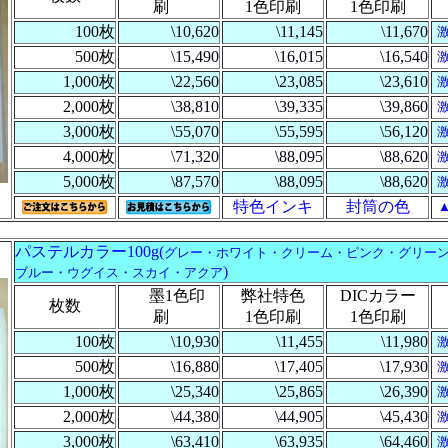
刷
1色印刷
1色印刷
100枚
\10,620
\11,145
\11,670
500枚
\15,490
\16,015
\16,540
1,000枚
\22,560
\23,085
\23,610
2,000枚
\38,810
\39,335
\39,860
3,000枚
\55,070
\55,595
\56,120
4,000枚
\71,320
\88,095
\88,620
5,000枚
\87,570
\88,095
\88,620
特色インキ
封筒の色
パステル
カラー100g
(
グレー・ホワイト・クリーム・ピンク・グリー
)
ブルー・ウグイス・スカイ・アクア
墨1色印
弊社特色
DICカラー
枚数
刷
1色印刷
1色印刷
100枚
\10,930
\11,455
\11,980
500枚
\16,880
\17,405
\17,930
1,000枚
\25,340
\25,865
\26,390
2,000枚
\44,380
\44,905
\45,430
3,000枚
\63,410
\63,935
\64,460