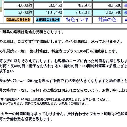
4,000枚
\82,450
\82,975
\83,500
5,000枚
\101,490
\102,015
\102,540
特色インキ
封筒の色
・離島の送料は別途お見積となります。
の印刷は、ロゴや文字で御願いします。全ベタ印刷は、承っておりません。
印刷(角2・角1・角0封筒)は、料金表にプラス1,050円を頂戴致します。
筒も沢山取りそろえております。お客様のニーズに合った封筒をお探し致し
筒・長40封筒・冊子をお入れする1/2開封封筒・1/3開封封筒等々多種ござ
談下さい
示が< 70 >→< 120 >(gを表示する物です)の数が大きくなりますと紙の厚
号の枠付き・なし（赤枠）のご指定はお忘れにならないよう、お願い申し上
筒印刷枚数や5,001枚以上御必要な印刷は別途お見積致します。お申し付けください。
承っております。無料にてお見積致します。お気軽にご相談下さい。
トカラーの封筒印刷は承っておりません。掛け合わせオフセット印刷は2色印
の予備枚数を必要と致します。