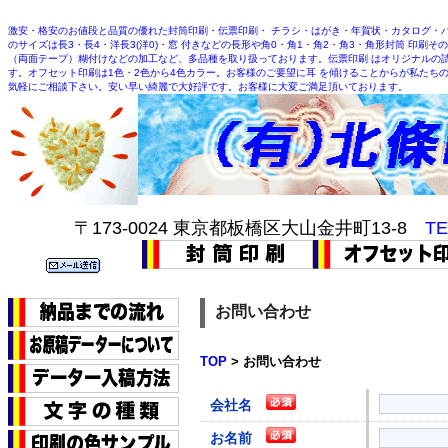
激安・格安のお値段と品質の優れた封筒印刷・伝票印刷・ チラシ・はがき・年賀状・カタログ・
のサイズは長3・長4・洋長3(洋0)・窓 付きなどの長形や角0・角1・角2・角3・角形封筒 印
（両面テープ）糊付けなどの加工など、多品種を取り扱っております。伝票印刷 はオリジナルの
す。オフセット印刷は1色・2色から4色カラー。お客様のご要望に耳 を傾けることからが私たち
気軽にご相談下さい。安い早い綺麗で大好評です。お客様に大変ご満足頂いております。
〒173-0024 東京都板橋区大山金井町13-8
TE
お問い合わせ
TOP
> お問い合わせ
会社名
お名前