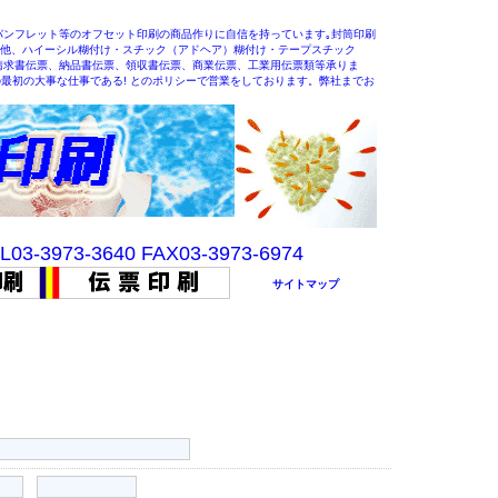
パンフレット等のオフセット印刷の商品作りに自信を持っています｡封筒印刷
刷その他、ハイーシル糊付け・スチック（アドヘア）糊付け・テープスチック
請求書伝票、納品書伝票、領収書伝票、商業伝票、工業用伝票類等承りま
の最初の大事な仕事である! とのポリシーで営業をしております。弊社までお
L03-3973-3640 FAX03-3973-6974
サイトマップ