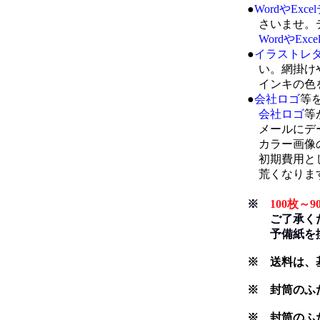
●
WordやExc
さいませ。デ
WordやExc
●
イラストレ
い。網掛けや
インキの色を
●
会社ロゴ
等
会社ロゴ
等
メールにデー
カラー画像の
初期費用として
荒くなります
※
100枚
ご了承くださ
予備紙を換
※ 送料は、
※ 封筒のふ
※ 封筒のふた