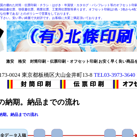
質の優れた封筒・伝票印刷・チラシ・はがき・年賀状・カタログ・パンフレット等のオフセット印刷
納品書伝票、領収書伝票、商業伝票、工業用伝票類等承ります。オフセット印刷は1色・2色から4
な仕事である! とのポリシーで営業をしております。
下さい。安い早い綺麗で大好評です。お客様に大変ご満足頂いております。
激安 格安 封筒印刷・伝票印刷・オフセット印刷 お安く早く良い商品
173-0024 東京都板橋区大山金井町13-8
TEL03-3973-3640
の納期。納
品までの流れ
納期。納品までの流れ