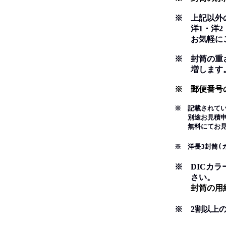
※ 上記以外
洋1・洋2・長
お気軽にご
※ 封筒の重さ
増します
※ 郵便番号
※ 記載されて
別途お見積申し
無料にてお見積
※ 洋長3封筒(
※ DICカ
さい。
封筒の用紙は
※ 2割以上