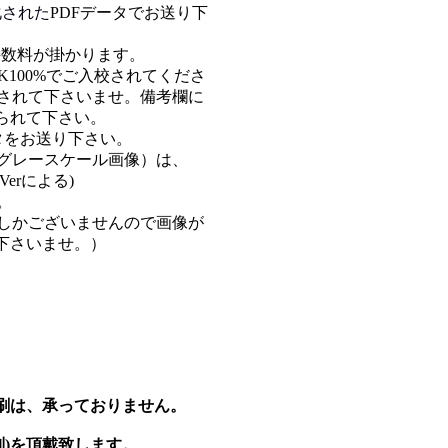
化された
PDFデータでお送り下
手数料が掛かります。
K100%でご入校されてくださ
成されて下さいませ。備考欄に
られて下さい。
タをお送り下さい。
像かグレースケール画像）は、
rによる)
。
piしかございませんので画像が
下さいませ。）
刷は、承っておりません。
税別)を頂戴致します。