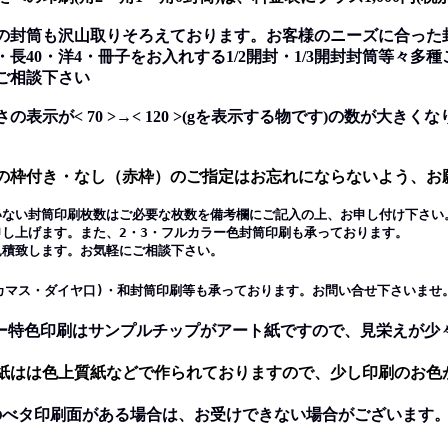
の封筒も沢山取りそろえております。お客様のニーズに合った
40・洋4・冊子をお入れする1/2開封・1/3開封封筒等々多
相談下さい
の表示が< 70 >→< 120 >(gを表示する物です)の数が大き
。
の枠付き・なし（赤枠）のご指定はお忘れにならないよう、お
いない封筒印刷枚数はご必要な枚数を備考欄にご記入の上、お申し付け下さい
上げます。また、2・3・フルカラー色封筒印刷も承っております。
致します。お気軽にご相談下さい。
カマス・ダイヤ口)・和封筒印刷等も承っております。お問い合せ下さいませ
ラー特色印刷はサンプルチップがアート紙ですので、見栄えが少
は色上質紙などで作られておりますので、少し印刷のお色
のべタ印刷面がある場合は、お受けできない場合がございます